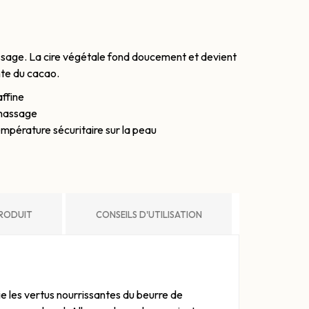
ssage. La cire végétale fond doucement et devient
nte du cacao.
affine
 massage
mpérature sécuritaire sur la peau
PRODUIT
CONSEILS D'UTILISATION
 les vertus nourrissantes du beurre de