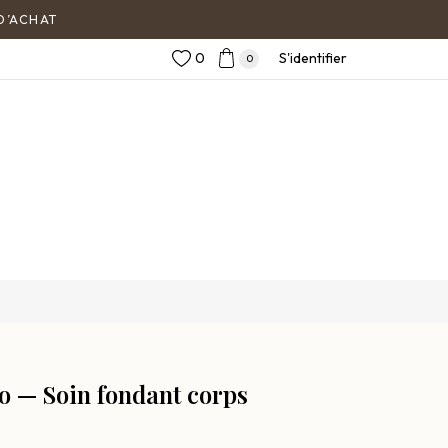
0
S'identifier
0
o — Soin fondant corps