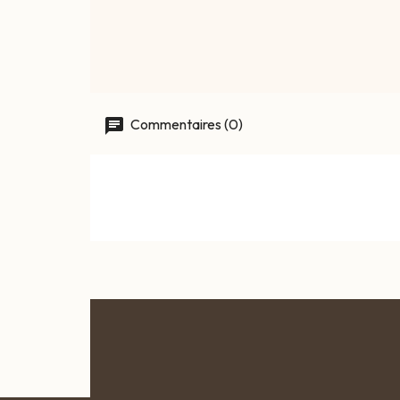
Monoï...
Prix
15,90 €
Commentaires (0)