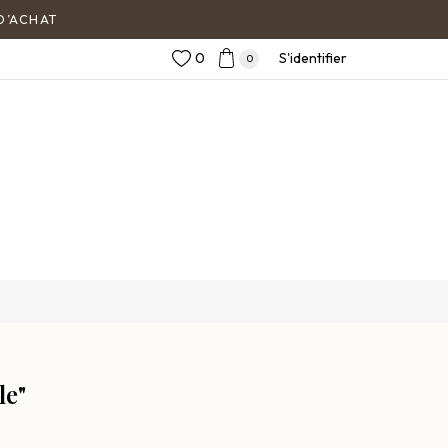
0
S'identifier
0
le"